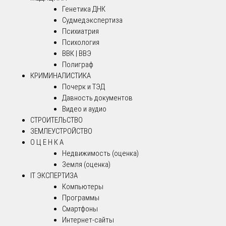
Генетика ДНК
Судмедэкспертиза
Психиатрия
Психология
ВВК | ВВЭ
Полиграф
КРИМИНАЛИСТИКА
Почерк и ТЭД
Давность документов
Видео и аудио
СТРОИТЕЛЬСТВО
ЗЕМЛЕУСТРОЙСТВО
О Ц Е Н К А
Недвижимость (оценка)
Земля (оценка)
IT ЭКСПЕРТИЗА
Компьютеры
Программы
Смартфоны
Интернет-сайты