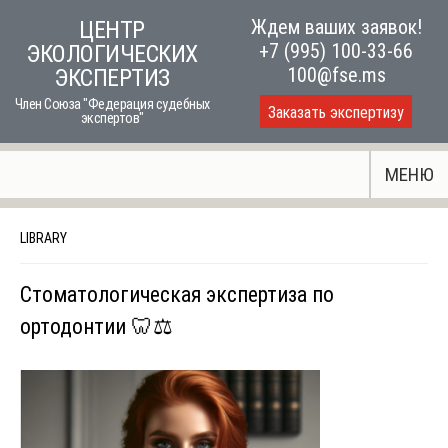
Skip
Ждем ваших заявок!
ЦЕНТР
to
+7 (995) 100-33-66
ЭКОЛОГИЧЕСКИХ
content
100@fse.ms
ЭКСПЕРТИЗ
Член Союза "Федерация судебных
Заказать экспертизу
экспертов"
МЕНЮ
LIBRARY
Стоматологическая экспертиза по
ортодонтии 🦷⚖️