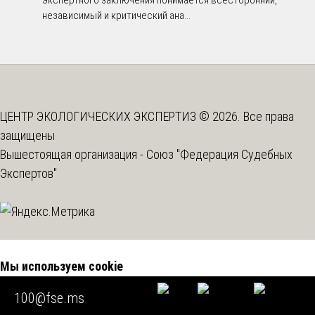
экспертного заключения понимается всесторонний,
независимый и критический ана...
ЦЕНТР ЭКОЛОГИЧЕСКИХ ЭКСПЕРТИЗ © 2026. Все права
защищены
Вышестоящая организация -
Союз "Федерация Судебных
Экспертов"
Мы используем cookie
100@fse.ms
Во время посещения нашего сайта вы соглашаетесь с тем,