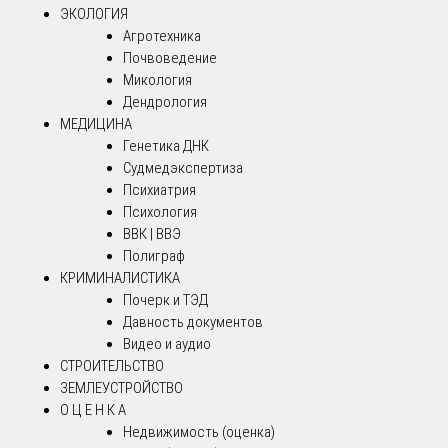
ЭКОЛОГИЯ
Агротехника
Почвоведение
Микология
Дендрология
МЕДИЦИНА
Генетика ДНК
Судмедэкспертиза
Психиатрия
Психология
ВВК | ВВЭ
Полиграф
КРИМИНАЛИСТИКА
Почерк и ТЭД
Давность документов
Видео и аудио
СТРОИТЕЛЬСТВО
ЗЕМЛЕУСТРОЙСТВО
О Ц Е Н К А
Недвижимость (оценка)