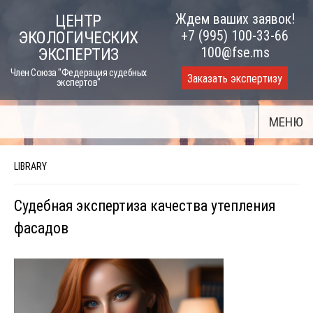
Skip
Ждем ваших заявок!
ЦЕНТР
to
+7 (995) 100-33-66
ЭКОЛОГИЧЕСКИХ
content
100@fse.ms
ЭКСПЕРТИЗ
Член Союза "Федерация судебных
Заказать экспертизу
экспертов"
МЕНЮ
LIBRARY
Судебная экспертиза качества утепления
фасадов