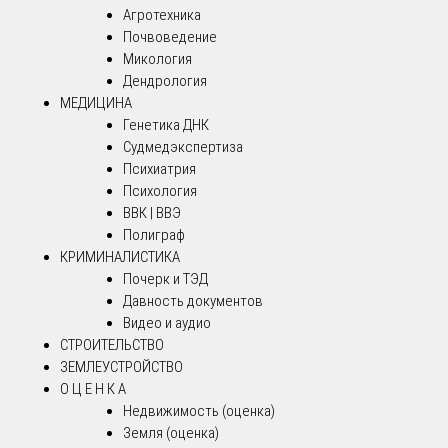
Агротехника
Почвоведение
Микология
Дендрология
МЕДИЦИНА
Генетика ДНК
Судмедэкспертиза
Психиатрия
Психология
ВВК | ВВЭ
Полиграф
КРИМИНАЛИСТИКА
Почерк и ТЭД
Давность документов
Видео и аудио
СТРОИТЕЛЬСТВО
ЗЕМЛЕУСТРОЙСТВО
О Ц Е Н К А
Недвижимость (оценка)
Земля (оценка)