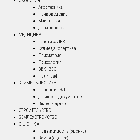
ЭКОЛОГИЯ
Агротехника
Почвоведение
Микология
Дендрология
МЕДИЦИНА
Генетика ДНК
Судмедэкспертиза
Психиатрия
Психология
ВВК | ВВЭ
Полиграф
КРИМИНАЛИСТИКА
Почерк и ТЭД
Давность документов
Видео и аудио
СТРОИТЕЛЬСТВО
ЗЕМЛЕУСТРОЙСТВО
О Ц Е Н К А
Недвижимость (оценка)
Земля (оценка)