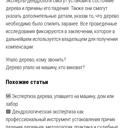
Эксперты-дендрологи смогут установить состояние
дерева и причины его падения. Также они смогут
указать дополнительные детали, указав то, что дерево
необходимо было спилить заранее. Все проведенные
исследования фиксируются в заключении, которое в
дальнейшем используется владельцем для получения
компенсации.
Навигация
Упало дерево, кому звонить?
Дерево упало на машину, кто виноват?
по
Похожие статьи
записям
🆘 Экспертиза дерева, упавшего на машину, дом или
забор
🟩 Дендрологическая экспертиза как
профессиональный инструмент установления причин
падения деревьев: методология, практика и судебные