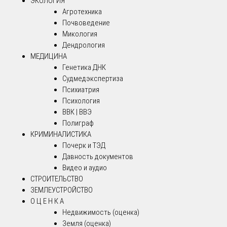
ЭКОЛОГИЯ
Агротехника
Почвоведение
Микология
Дендрология
МЕДИЦИНА
Генетика ДНК
Судмедэкспертиза
Психиатрия
Психология
ВВК | ВВЭ
Полиграф
КРИМИНАЛИСТИКА
Почерк и ТЭД
Давность документов
Видео и аудио
СТРОИТЕЛЬСТВО
ЗЕМЛЕУСТРОЙСТВО
О Ц Е Н К А
Недвижимость (оценка)
Земля (оценка)