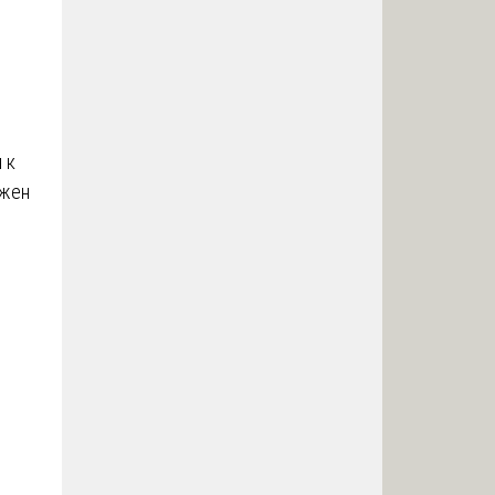
 к
лжен