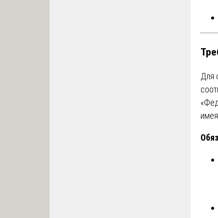
Тре
Для 
соот
«Фед
имея
Обяз