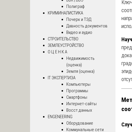
Ключ
Полиграф
соот
КРИМИНАЛИСТИКА
напр
Почерк и ТЭД
испо
Давность документов
Видео и аудио
СТРОИТЕЛЬСТВО
Науч
ЗЕМЛЕУСТРОЙСТВО
пред
О Ц Е Н К А
дока
Недвижимость
град
(оценка)
эпид
Земля (оценка)
IT ЭКСПЕРТИЗА
отсу
Компьютеры
Программы
Смартфоны
Мет
Интернет-сайты
соо
Восст.данных
ENGENEERING
Оборудование
Случ
Коммунальные сети