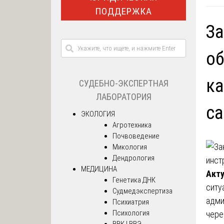
ПОДДЕРЖКА
За
об
ка
СУДЕБНО-ЭКСПЕРТНАЯ
ЛАБОРАТОРИЯ
са
ЭКОЛОГИЯ
Агротехника
Почвоведение
Микология
Дендрология
МЕДИЦИНА
Акту
Генетика ДНК
ситу
Судмедэкспертиза
адми
Психиатрия
Психология
чере
ВВК | ВВЭ