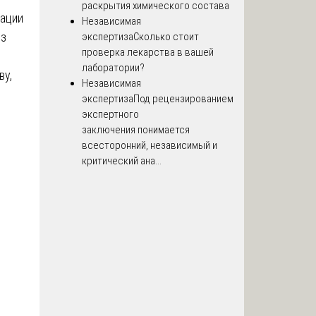
раскрытия химического состава
зации
Независимая
ез
экспертиза
Сколько стоит
проверка лекарства в вашей
лаборатории?
ву,
Независимая
экспертиза
Под рецензированием
экспертного
заключения понимается
всесторонний, независимый и
критический ана...