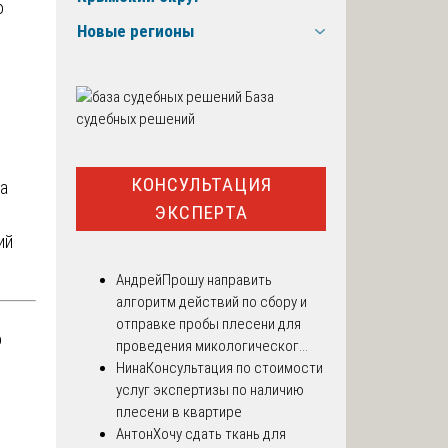
о
Новые регионы
База
судебных решений
КОНСУЛЬТАЦИЯ
а
ЭКСПЕРТА
ий
Андрей
Прошу направить
алгоритм действий по сбору и
отправке пробы плесени для
о
проведения микологическог...
Нина
Консультация по стоимости
услуг экспертизы по наличию
плесени в квартире
Антон
Хочу сдать ткань для