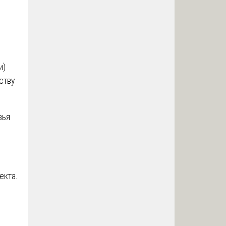
и)
ству
вья
екта.