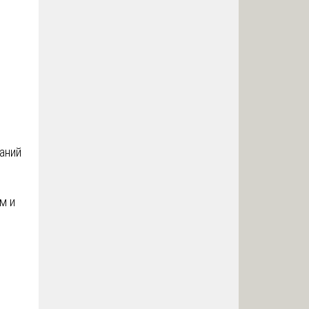
аний
м и