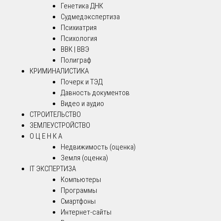
Генетика ДНК
Судмедэкспертиза
Психиатрия
Психология
ВВК | ВВЭ
Полиграф
КРИМИНАЛИСТИКА
Почерк и ТЭД
Давность документов
Видео и аудио
СТРОИТЕЛЬСТВО
ЗЕМЛЕУСТРОЙСТВО
О Ц Е Н К А
Недвижимость (оценка)
Земля (оценка)
IT ЭКСПЕРТИЗА
Компьютеры
Программы
Смартфоны
Интернет-сайты