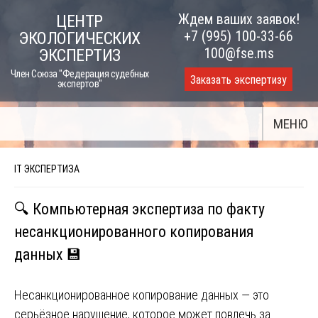
Skip
Ждем ваших заявок!
ЦЕНТР
to
+7 (995) 100-33-66
ЭКОЛОГИЧЕСКИХ
content
100@fse.ms
ЭКСПЕРТИЗ
Член Союза "Федерация судебных
Заказать экспертизу
экспертов"
МЕНЮ
IT ЭКСПЕРТИЗА
🔍 Компьютерная экспертиза по факту
несанкционированного копирования
данных 💾
Несанкционированное копирование данных — это
серьёзное нарушение, которое может повлечь за