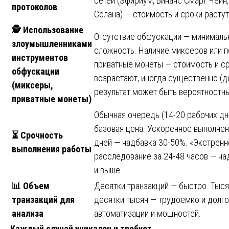
сетей (Эфириум, Бинанс Смарт Чейн,
протоколов
Солана) — стоимость и сроки растут
🕵
️ Использование
Отсутствие обфускации — минималь
злоумышленниками
сложность. Наличие миксеров или п
инструментов
приватные монеты — стоимость и с
обфускации
возрастают, иногда существенно (до 
(миксеры,
результат может быть вероятностн
приватные монеты)
Обычная очередь (14-20 рабочих дн
базовая цена. Ускоренное выполнен
⏳
Срочность
дней — надбавка 30-50%. «Экстренн
выполнения работы
расследование за 24-48 часов — н
и выше.
📊
Объем
Десятки транзакций — быстро. Тыся
транзакций для
десятки тысяч — трудоемко и долго
анализа
автоматизации и мощностей.
Каждый случай уникален и требует