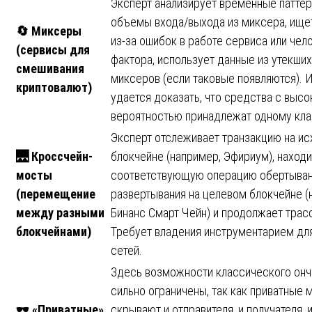
Эксперт анализирует временные паттер
объемы входа/выхода из миксера, ищет
🔄
Миксеры
из-за ошибок в работе сервиса или чел
(сервисы для
фактора, использует данные из утекших
смешивания
миксеров (если таковые появляются). 
криптовалют)
удается доказать, что средства с высо
вероятностью принадлежат одному кла
Эксперт отслеживает транзакцию на и
🌉
Кроссчейн-
блокчейне (например, Эфириум), находи
мосты
соответствующую операцию обертыван
(перемещение
развертывания на целевом блокчейне (
между разными
Бинанс Смарт Чейн) и продолжает трас
блокчейнами)
Требует владения инструментарием дл
сетей.
Здесь возможности классического онч
сильно ограничены, так как приватные 
🕶
️ «Приватные»
скрывают и отправителя, и получателя, 