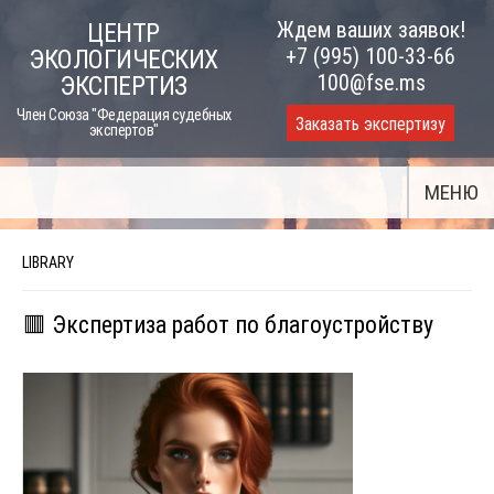
Skip
Ждем ваших заявок!
ЦЕНТР
to
+7 (995) 100-33-66
ЭКОЛОГИЧЕСКИХ
content
100@fse.ms
ЭКСПЕРТИЗ
Член Союза "Федерация судебных
Заказать экспертизу
экспертов"
МЕНЮ
LIBRARY
🟥 Экспертиза работ по благоустройству