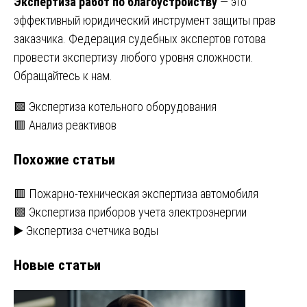
Экспертиза работ по благоустройству
— это
эффективный юридический инструмент защиты прав
заказчика. Федерация судебных экспертов готова
провести экспертизу любого уровня сложности.
Обращайтесь к нам.
Навигация
🟩 Экспертиза котельного оборудования
🟥 Анализ реактивов
по
Похожие статьи
записям
🟥 Пожарно-техническая экспертиза автомобиля
🟩 Экспертиза приборов учета электроэнергии
▶️ Экспертиза счетчика воды
Новые статьи