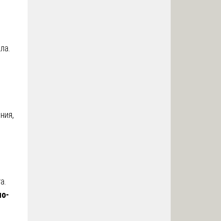
ла.
ния,
с
а.
но-