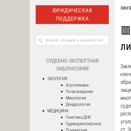
ЛИНГ
ЮРИДИЧЕСКАЯ
ПОДДЕРЖКА
🟥
ли
СУДЕБНО-ЭКСПЕРТНАЯ
Закл
ЛАБОРАТОРИЯ
ключ
ЭКОЛОГИЯ
обра
Агротехника
защи
Почвоведение
мног
Микология
Дендрология
суде
МЕДИЦИНА
регл
Генетика ДНК
угол
Судмедэкспертиза
ст. 
Психиатрия