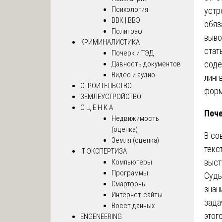
Психология
устр
ВВК | ВВЭ
обяз
Полиграф
выво
КРИМИНАЛИСТИКА
стат
Почерк и ТЭД
соде
Давность документов
Видео и аудио
линг
СТРОИТЕЛЬСТВО
форм
ЗЕМЛЕУСТРОЙСТВО
О Ц Е Н К А
Поче
Недвижимость
(оценка)
В со
Земля (оценка)
текс
IT ЭКСПЕРТИЗА
выст
Компьютеры
Программы
Судь
Смартфоны
знан
Интернет-сайты
зада
Восст.данных
этог
ENGENEERING