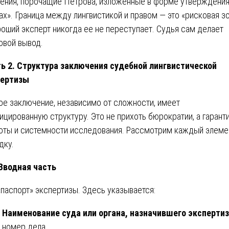
ения, порочащие Петрова, изложенные в форме утверждения
ах». Граница между лингвистикой и правом — это «рисковая зо
роший эксперт никогда ее не переступает. Судья сам делает
овой вывод.
ь 2. Структура заключения судебной лингвистической
пертизы
е заключение, независимо от сложности, имеет
ицированную структуру. Это не прихоть бюрократии, а гарант
оты и системности исследования. Рассмотрим каждый элеме
дку.
 Вводная часть
«паспорт» экспертизы. Здесь указывается:
Наименование суда или органа, назначившего экспертиз
номер дела.