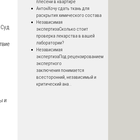
плесени в квартире
Антон
Хочу сдать ткань для
раскрытия химического состава
Независимая
 Суд
экспертиза
Сколько стоит
проверка лекарства в вашей
лаборатории?
ствие
Независимая
экспертиза
Под рецензированием
экспертного
заключения понимается
всесторонний, независимый и
критический ана...
ы и