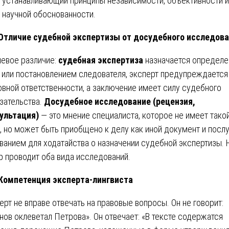
устанавливающий принципы независимости, объективности и
научной обоснованности.
 Отличие судебной экспертизы от досудебного исследов
евое различие:
судебная экспертиза
назначается определ
 или постановлением следователя, эксперт предупреждается
овной ответственности, а заключение имеет силу судебного
зательства.
Досудебное исследование (рецензия,
ультация)
— это мнение специалиста, которое не имеет тако
, но может быть приобщено к делу как иной документ и посл
ванием для ходатайства о назначении судебной экспертизы.
р проводит оба вида исследований.
 Компетенция эксперта-лингвиста
ерт не вправе отвечать на правовые вопросы. Он не говорит:
нов оклеветал Петрова». Он отвечает: «В тексте содержатся