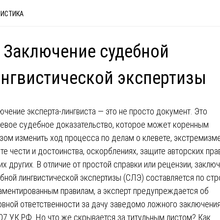
ВИСТИКА
 Заключение судебной
нгвистической экспертизы
ючение эксперта-лингвиста — это не просто документ. Это
евое судебное доказательство, которое может коренным
зом изменить ход процесса по делам о клевете, экстремизме
те чести и достоинства, оскорблениях, защите авторских пра
их других. В отличие от простой справки или рецензии, заклю
бной лингвистической экспертизы (СЛЭ) составляется по стр
аментированным правилам, а эксперт предупреждается об
овной ответственности за дачу заведомо ложного заключения
307 УК РФ. Но что же скрывается за титульным листом? Как