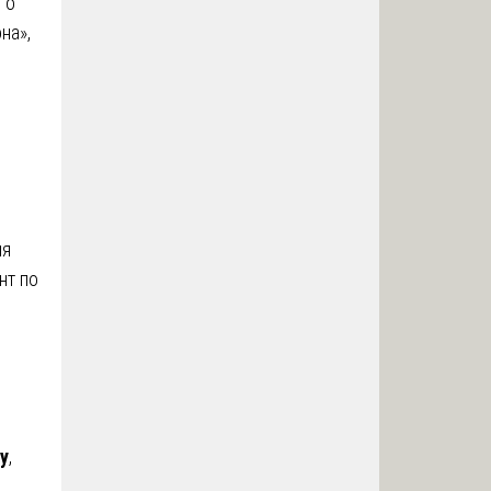
 о
на»,
ия
нт по
у
,