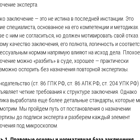
ючение эксперта.
ко заключение — это не истина в последней инстанции. Это
ие специалиста, основанное на его компетенции и методиках.
ве с ним не согласиться, но должен мотивировать свой отказ.
ому качество заключения, его полнота, логичность и соответ
ессуальным нормам напрямую влияют на исход дела. Плохое
ючение можно «разбить» в суде, хорошее — практически
зможно оспорить без назначения повторной экспертизы.
нодательство (ст. 86 ГПК РФ, ст. 86 АПК РФ, ст. 204 УПК РФ)
ъявляет четкие требования к структуре заключения. Однако
тика выработала еще более детальные стандарты, которые м
мотрим. Мы пройдем путь от постановления о назначении
ертизы до подписи эксперта и разберем каждый элемент
ючения под микроскопом.
ь 1. Правовые основы и нормативная база заключения