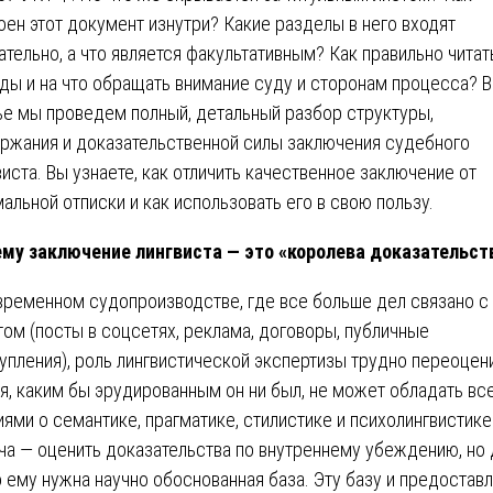
оен этот документ изнутри? Какие разделы в него входят
ательно, а что является факультативным? Как правильно читат
ды и на что обращать внимание суду и сторонам процесса? В
ье мы проведем полный, детальный разбор структуры,
ржания и доказательственной силы заключения судебного
виста. Вы узнаете, как отличить качественное заключение от
альной отписки и как использовать его в свою пользу.
му заключение лингвиста — это «королева доказательст
временном судопроизводстве, где все больше дел связано с
том (посты в соцсетях, реклама, договоры, публичные
упления), роль лингвистической экспертизы трудно переоцени
я, каким бы эрудированным он ни был, не может обладать вс
иями о семантике, прагматике, стилистике и психолингвистике.
ча — оценить доказательства по внутреннему убеждению, но 
о ему нужна научно обоснованная база. Эту базу и предостав