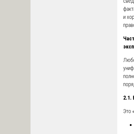
свед
факт
и хо
прав
Част
экс
Любо
униф
полн
поря
2.1.
Это 