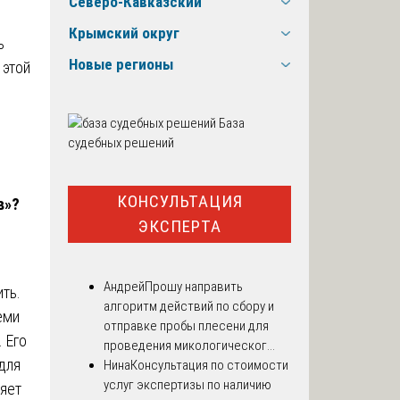
Северо-Кавказский
Крымский округ
ь
Новые регионы
 этой
База
судебных решений
КОНСУЛЬТАЦИЯ
в»?
ЭКСПЕРТА
Андрей
Прошу направить
ть.
алгоритм действий по сбору и
еми
отправке пробы плесени для
 Его
проведения микологическог...
для
Нина
Консультация по стоимости
услуг экспертизы по наличию
ляет