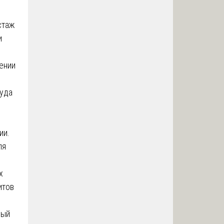
стаж
и
ении
уда
ии.
ля
х
итов
ный