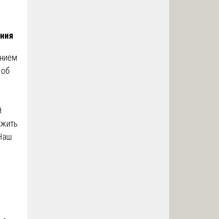
ания
ением
 об
й
ужить
 Наш