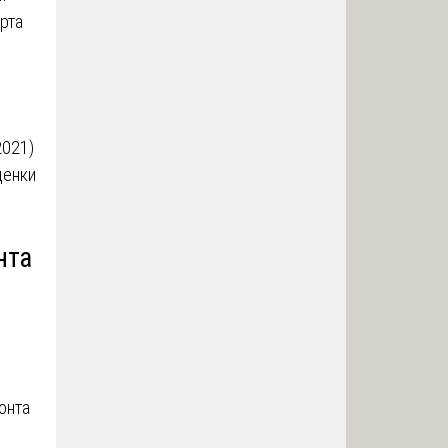
рта
2021)
ценки
.
нта
онта