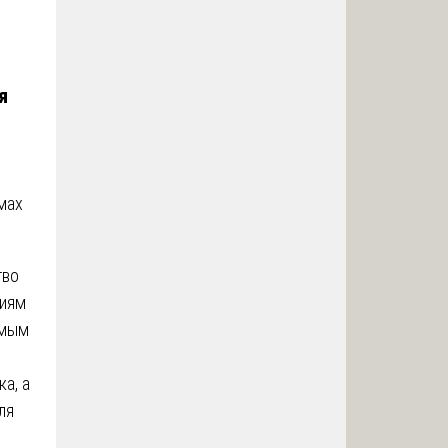
я
мах
тво
виям
емым
а, а
ля