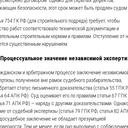
усмотрено договором. Однако для скрытых дефектов,
жающих безопасности, этот срок может быть продлен судом
ья 754 ГК РФ (для строительного подряда) требует, чтобы
ство работ соответствовало технической документации и
ательным строительным нормам и правилам. Отступление от 
ется существенным нарушением.
. Процессуальное значение независимой эксперт
ажданском и арбитражном процессе заключение независимо
ертизы, полученное вне рамок судебного разбирательства,
бретает статус письменного доказательства (статья 55 ГПК 
ья 64 АПК РФ). Суд оценивает его по правилам статьи 67 ГПК
тья 71 АПК РФ) — наряду с другими доказательствами. Однако
чие от судебной экспертизы (статья 79 ГПК РФ, статья 82 АП
 досудебное заключение не обладает презумпцией
оверности. Тем не менее, если оно выполнено с соблюдение