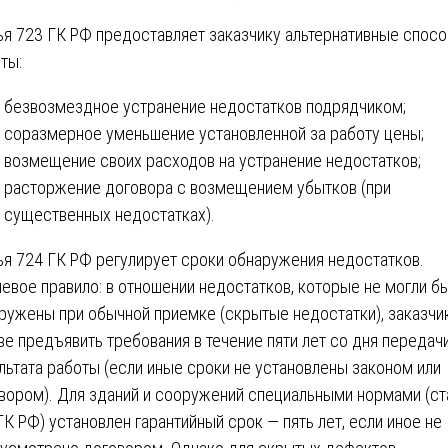
ья 723 ГК РФ предоставляет заказчику альтернативные спос
ты:
безвозмездное устранение недостатков подрядчиком;
соразмерное уменьшение установленной за работу цены;
возмещение своих расходов на устранение недостатков;
расторжение договора с возмещением убытков (при
существенных недостатках).
ья 724 ГК РФ регулирует сроки обнаружения недостатков.
евое правило: в отношении недостатков, которые не могли б
ружены при обычной приемке (скрытые недостатки), заказчи
ве предъявить требования в течение пяти лет со дня передач
льтата работы (если иные сроки не установлены законом или
вором). Для зданий и сооружений специальными нормами (ст
ГК РФ) установлен гарантийный срок — пять лет, если иное не