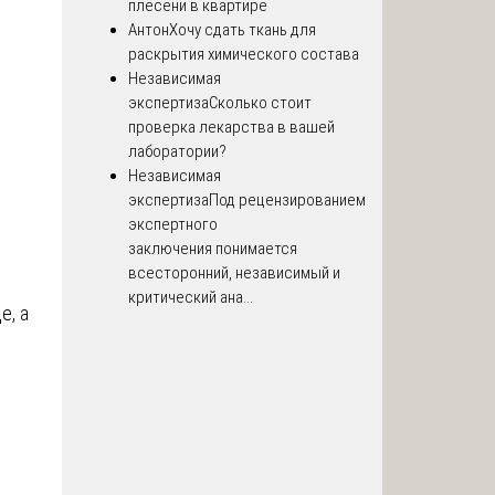
плесени в квартире
Антон
Хочу сдать ткань для
раскрытия химического состава
Независимая
экспертиза
Сколько стоит
проверка лекарства в вашей
лаборатории?
Независимая
экспертиза
Под рецензированием
экспертного
заключения понимается
всесторонний, независимый и
критический ана...
е, а