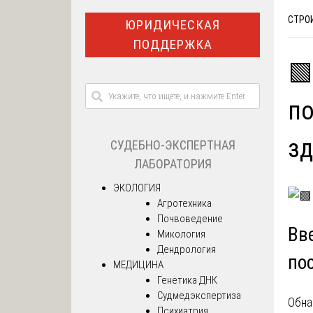
СТРО
ЮРИДИЧЕСКАЯ
ПОДДЕРЖКА
🟩
по
з
СУДЕБНО-ЭКСПЕРТНАЯ
ЛАБОРАТОРИЯ
ЭКОЛОГИЯ
Агротехника
Почвоведение
Вв
Микология
Дендрология
по
МЕДИЦИНА
Генетика ДНК
Судмедэкспертиза
Обна
Психиатрия