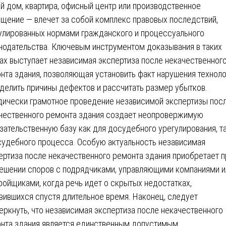
й дом, квартира, офисный центр или производственное
щение — влечет за собой комплекс правовых последствий,
улированных нормами гражданского и процессуального
нодательства. Ключевым инструментом доказывания в таких
ах выступает независимая экспертиза после некачественног
нта здания, позволяющая установить факт нарушения техноло
делить причины дефектов и рассчитать размер убытков.
ически грамотное проведение независимой экспертизы пос
чественного ремонта здания создает неопровержимую
зательственную базу как для досудебного урегулирования, та
судебного процесса. Особую актуальность независимая
ертиза после некачественного ремонта здания приобретает п
ешении споров с подрядчиками, управляющими компаниями и
ройщиками, когда речь идет о скрытых недостатках,
вившихся спустя длительное время. Наконец, следует
еркнуть, что независимая экспертиза после некачественного
нта здания является единственным допустимым