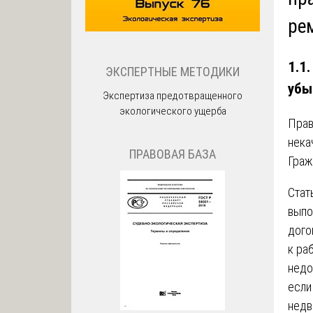
ре
1.1
ЭКСПЕРТНЫЕ МЕТОДИКИ
убы
Экспертиза предотвращенного
экологического ущерба
Прав
нека
ПРАВОВАЯ БАЗА
Граж
Стат
выпо
дого
к ра
недо
если
недв