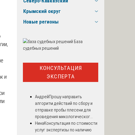
Северо-Кавказский
Крымский округ
Новые регионы
о
База
гии,
судебных решений
ле
КОНСУЛЬТАЦИЯ
ЭКСПЕРТА
к и
ри
Андрей
Прошу направить
ли
алгоритм действий по сбору и
отправке пробы плесени для
проведения микологическог...
Нина
Консультация по стоимости
услуг экспертизы по наличию