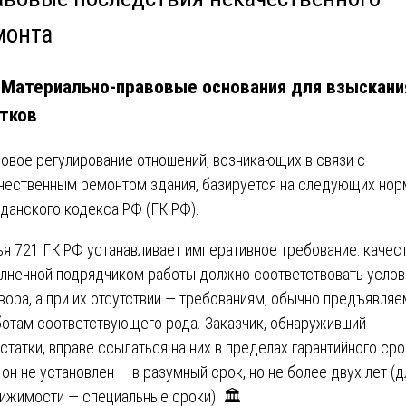
монта
. Материально-правовые основания для взыскани
тков
овое регулирование отношений, возникающих в связи с
чественным ремонтом здания, базируется на следующих нор
данского кодекса РФ (ГК РФ).
ья 721 ГК РФ устанавливает императивное требование: качес
лненной подрядчиком работы должно соответствовать усло
вора, а при их отсутствии — требованиям, обычно предъявля
ботам соответствующего рода. Заказчик, обнаруживший
статки, вправе ссылаться на них в пределах гарантийного срок
 он не установлен — в разумный срок, но не более двух лет (д
ижимости — специальные сроки). 🏛️