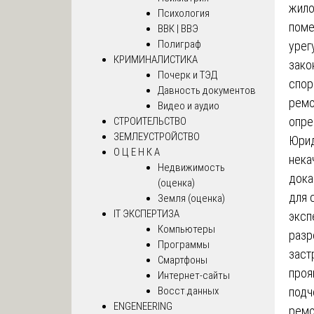
жило
Психология
поме
ВВК | ВВЭ
Полиграф
урег
КРИМИНАЛИСТИКА
зако
Почерк и ТЭД
спор
Давность документов
ремо
Видео и аудио
опре
СТРОИТЕЛЬСТВО
ЗЕМЛЕУСТРОЙСТВО
Юрид
О Ц Е Н К А
нека
Недвижимость
дока
(оценка)
для 
Земля (оценка)
IT ЭКСПЕРТИЗА
эксп
Компьютеры
разр
Программы
заст
Смартфоны
проя
Интернет-сайты
подч
Восст.данных
ENGENEERING
ремо