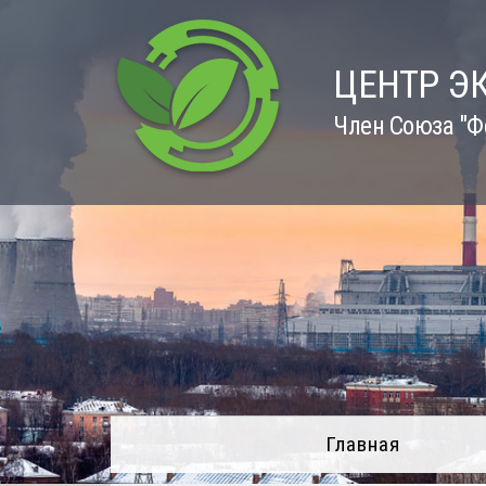
Skip
to
content
ЦЕНТР Э
Член Союза "Ф
Главная