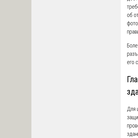
треб
об о
фото
прав
Боле
разъ
его 
Гл
зд
Для 
защи
пров
здан