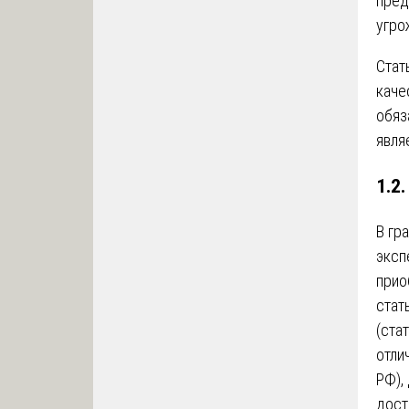
пред
угро
Стат
каче
обяз
явля
1.2
В гр
эксп
прио
стат
(ста
отли
РФ),
дост