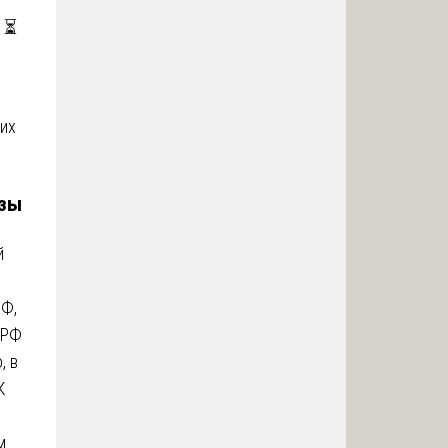
. ⏳
них
изы
й
РФ,
 РФ
, в
К
м