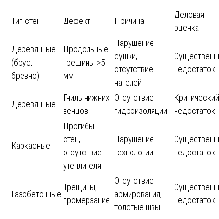
Деловая
Тип стен
Дефект
Причина
оценка
Нарушение
Деревянные
Продольные
сушки,
Существенн
(брус,
трещины >5
отсутствие
недостаток
бревно)
мм
нагелей
Гниль нижних
Отсутствие
Критический
Деревянные
венцов
гидроизоляции
недостаток
Прогибы
стен,
Нарушение
Существенн
Каркасные
отсутствие
технологии
недостаток
утеплителя
Отсутствие
Трещины,
Существенн
Газобетонные
армирования,
промерзание
недостаток
толстые швы