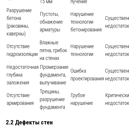
15 мм
пучение
Разрушение
Пустоты,
Нарушение
бетона
Существен
обнажение
технологии
(раковины,
недостато
арматуры
бетонирования
каверны)
Влажные
Отсутствие
Нарушение
Существен
пятна, грибок
гидроизоляции
технологии
недостато
на стенах
Недостаточная
Промерзание
Ошибка
Существен
глубина
фундамента,
проектирования
недостато
заложения
выпучивание
Трещины,
Отсутствие
Грубое
Критическ
разрушение
армирования
нарушение
недостато
фундамента
2.2 Дефекты стен