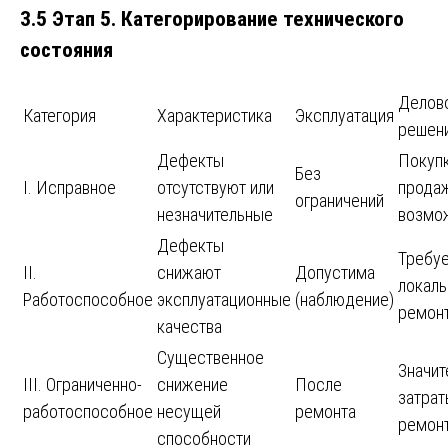
3.5 Этап 5. Категорирование технического
состояния
Делов
Категория
Характеристика
Эксплуатация
решен
Дефекты
Покуп
Без
I. Исправное
отсутствуют или
прода
ограничений
незначительные
возмо
Дефекты
Требуе
II.
снижают
Допустима
локал
Работоспособное
эксплуатационные
(наблюдение)
ремон
качества
Существенное
Значит
III. Ограниченно-
снижение
После
затрат
работоспособное
несущей
ремонта
ремон
способности