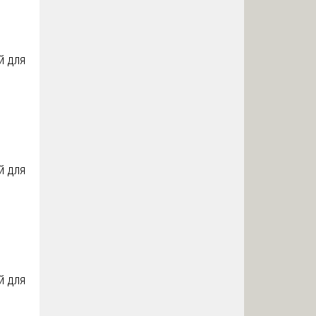
й для
й для
й для