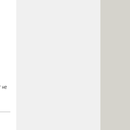
х
 не