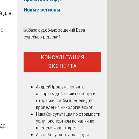
Новые регионы
й для
ую
База
судебных решений
КОНСУЛЬТАЦИЯ
ЭКСПЕРТА
Андрей
Прошу направить
алгоритм действий по сбору и
отправке пробы плесени для
проведения микологическог...
Нина
Консультация по стоимости
услуг экспертизы по наличию
да.
плесени в квартире
Антон
Хочу сдать ткань для