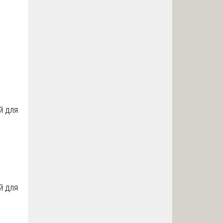
й для
й для