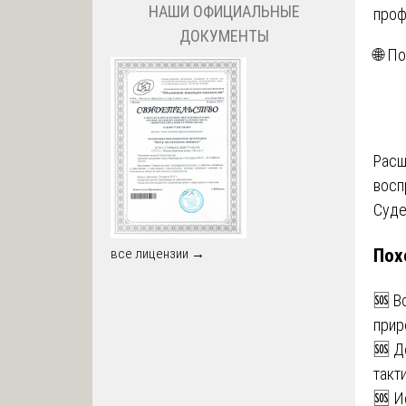
НАШИ ОФИЦИАЛЬНЫЕ
проф
ДОКУМЕНТЫ
🌐 П
На
Расш
восп
по
Суде
за
Пох
все лицензии →
🆘 В
прир
🆘 Д
такт
🆘 И