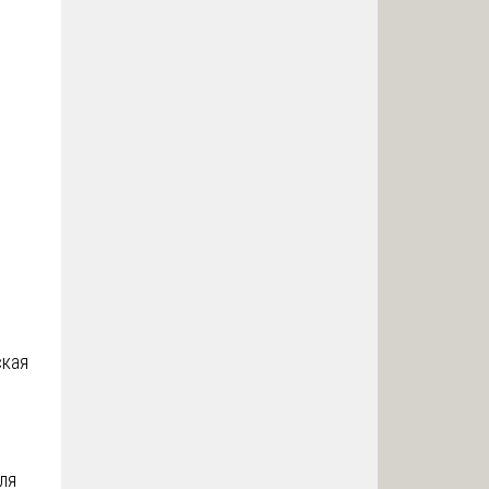
ская
ля