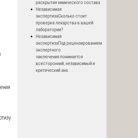
раскрытия химического состава
Независимая
экспертиза
Сколько стоит
проверка лекарства в вашей
лаборатории?
Независимая
экспертиза
Под рецензированием
экспертного
и
заключения понимается
всесторонний, независимый и
критический ана...
ения
ртизу