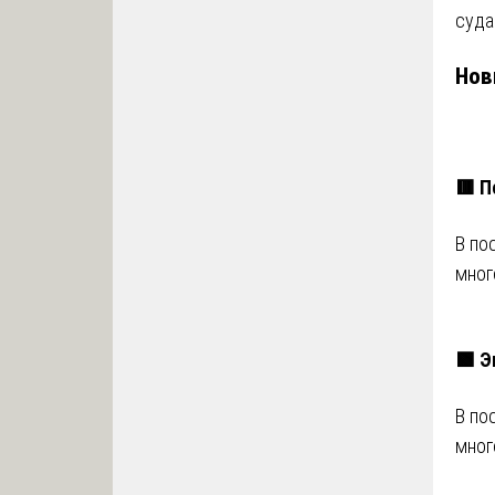
суда
Нов
🟥 П
В по
мног
🟩 Э
В по
мног