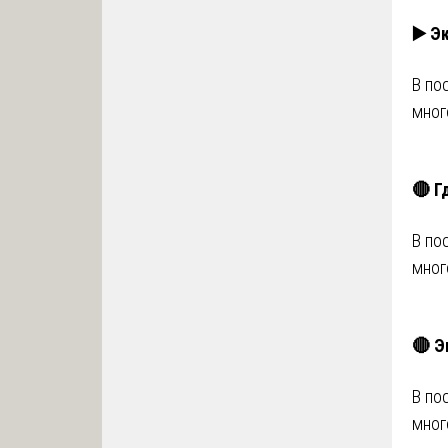
▶️ Э
В по
мног
🔴 Г
В по
мног
🔴 Э
В по
мног