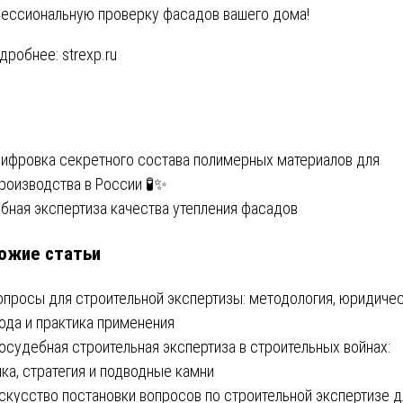
ессиональную проверку фасадов вашего дома!
одробнее:
strexp.ru
вигация
ифровка секретного состава полимерных материалов для
роизводства в России 🧪✨
бная экспертиза качества утепления фасадов
писям
ожие статьи
опросы для строительной экспертизы: методология, юридиче
ода и практика применения
осудебная строительная экспертиза в строительных войнах:
ика, стратегия и подводные камни
скусство постановки вопросов по строительной экспертизе д