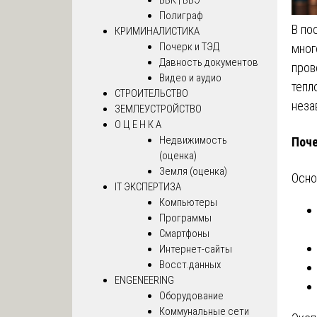
Полиграф
В по
КРИМИНАЛИСТИКА
Почерк и ТЭД
мног
Давность документов
пров
Видео и аудио
тепл
СТРОИТЕЛЬСТВО
неза
ЗЕМЛЕУСТРОЙСТВО
О Ц Е Н К А
Недвижимость
Поче
(оценка)
Земля (оценка)
Осно
IT ЭКСПЕРТИЗА
Компьютеры
Программы
Смартфоны
Интернет-сайты
Восст.данных
ENGENEERING
Оборудование
Коммунальные сети