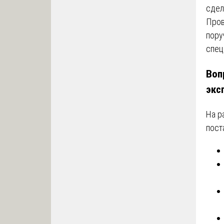
сдел
Пров
пору
спец
Воп
экс
На р
пост