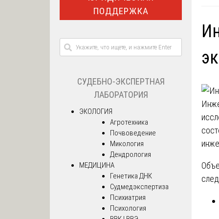
ПОДДЕРЖКА
Ин
эк
СУДЕБНО-ЭКСПЕРТНАЯ
ЛАБОРАТОРИЯ
Инже
ЭКОЛОГИЯ
иссл
Агротехника
сост
Почвоведение
инже
Микология
Дендрология
Объе
МЕДИЦИНА
Генетика ДНК
след
Судмедэкспертиза
Психиатрия
Психология
ВВК | ВВЭ