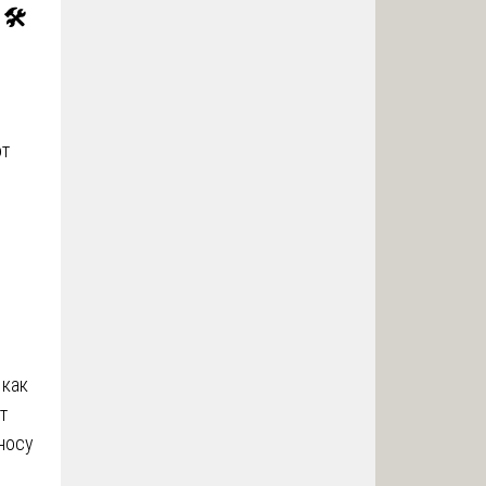
🛠️
от
 как
т
носу