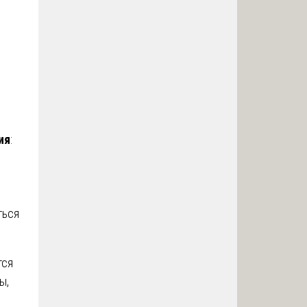
ия
:
ться
тся
ы,