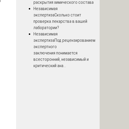
я
раскрытия химического состава
Независимая
экспертиза
Сколько стоит
проверка лекарства в вашей
лаборатории?
Независимая
экспертиза
Под рецензированием
экспертного
заключения понимается
всесторонний, независимый и
критический ана...