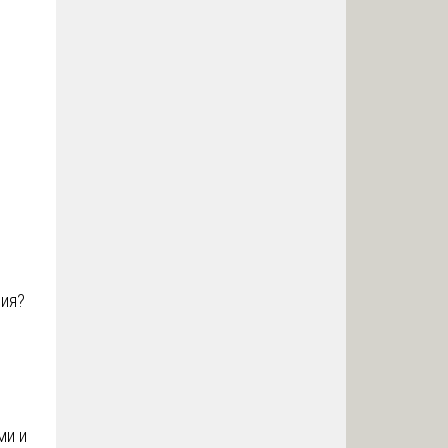
ия?
ми и