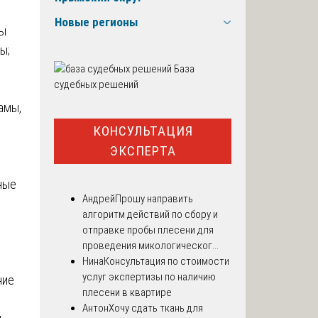
Новые регионы
ны
ы;
База
судебных решений
амы,
КОНСУЛЬТАЦИЯ
ЭКСПЕРТА
нные
Андрей
Прошу направить
алгоритм действий по сбору и
отправке пробы плесени для
проведения микологическог...
Нина
Консультация по стоимости
услуг экспертизы по наличию
ние
плесени в квартире
Антон
Хочу сдать ткань для