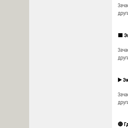
Зача
друг
🟩 Э
Зача
друг
▶️ Э
Зача
друг
🔴 Г