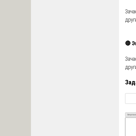
Зача
друг
🔴 Э
Зача
друг
Зад
Визуально