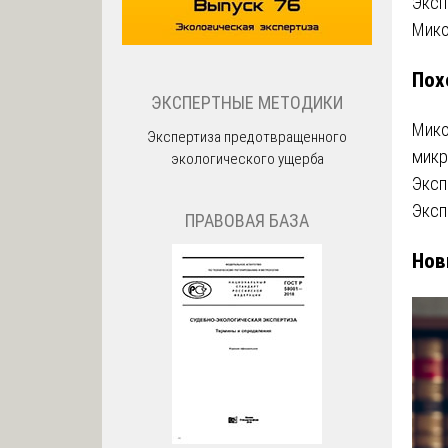
На
Эксп
Мико
по
Пох
за
ЭКСПЕРТНЫЕ МЕТОДИКИ
Мико
Экспертиза предотвращенного
микр
экологического ущерба
Эксп
Эксп
ПРАВОВАЯ БАЗА
Нов