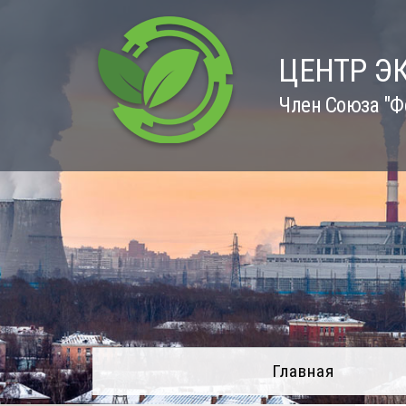
Skip
to
content
ЦЕНТР Э
Член Союза "Ф
Главная