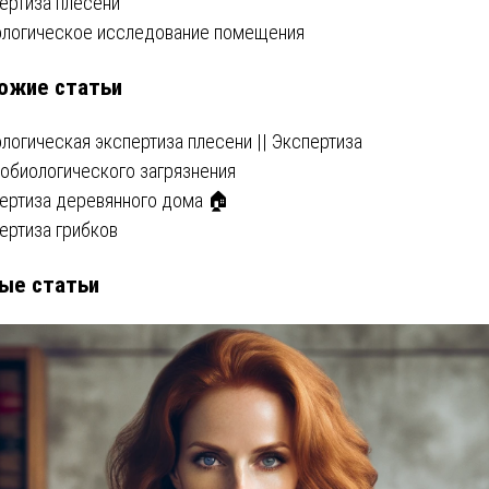
вигация
ертиза плесени
логическое исследование помещения
ожие статьи
писям
логическая экспертиза плесени || Экспертиза
обиологического загрязнения
ертиза деревянного дома 🏠
ертиза грибков
ые статьи