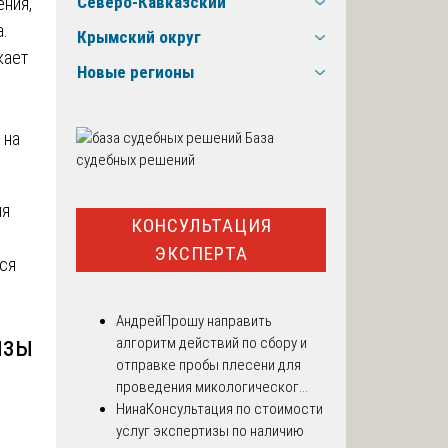
Северо-Кавказский
ения,
а.
Крымский округ
кает
Новые регионы
 на
База
судебных решений
ия
КОНСУЛЬТАЦИЯ
ЭКСПЕРТА
тся
Андрей
Прошу направить
изы
алгоритм действий по сбору и
отправке пробы плесени для
проведения микологическог...
Нина
Консультация по стоимости
услуг экспертизы по наличию