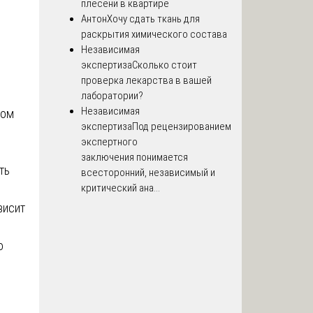
плесени в квартире
Антон
Хочу сдать ткань для
раскрытия химического состава
Независимая
экспертиза
Сколько стоит
проверка лекарства в вашей
лаборатории?
Независимая
вом
экспертиза
Под рецензированием
экспертного
заключения понимается
ть
всесторонний, независимый и
критический ана...
висит
о