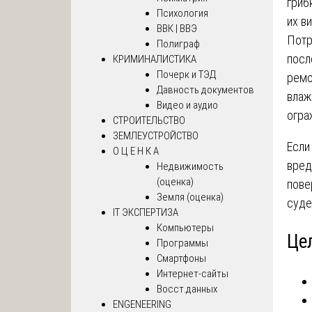
гриб
Психология
их в
ВВК | ВВЭ
Потр
Полиграф
посл
КРИМИНАЛИСТИКА
Почерк и ТЭД
ремо
Давность документов
влаж
Видео и аудио
огра
СТРОИТЕЛЬСТВО
ЗЕМЛЕУСТРОЙСТВО
Если
О Ц Е Н К А
вред
Недвижимость
(оценка)
пове
Земля (оценка)
суде
IT ЭКСПЕРТИЗА
Компьютеры
Це
Программы
Смартфоны
Интернет-сайты
Восст.данных
ENGENEERING