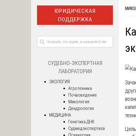
МИКО
ЮРИДИЧЕСКАЯ
ПОДДЕРЖКА
Ка
эк
СУДЕБНО-ЭКСПЕРТНАЯ
ЛАБОРАТОРИЯ
ЭКОЛОГИЯ
Зача
Агротехника
друг
Почвоведение
возн
Микология
капи
Дендрология
техн
МЕДИЦИНА
Генетика ДНК
Судмедэкспертиза
Цель
Психиатрия