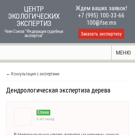
Skip
Ждем ваших заявок!
ЦЕНТР
to
+7 (995) 100-33-66
ЭКОЛОГИЧЕСКИХ
content
100@fse.ms
ЭКСПЕРТИЗ
Член Союза "Федерация судебных
Заказать экспертизу
экспертов"
МЕНЮ
← Консультация с экспертами
Дендрологическая экспертиза дерева
Елена
6 лет назад
В Новокузнецке упало дерево на машину, нужна