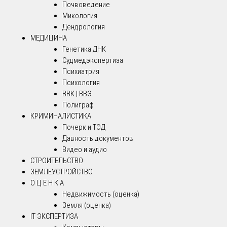
Почвоведение
Микология
Дендрология
МЕДИЦИНА
Генетика ДНК
Судмедэкспертиза
Психиатрия
Психология
ВВК | ВВЭ
Полиграф
КРИМИНАЛИСТИКА
Почерк и ТЭД
Давность документов
Видео и аудио
СТРОИТЕЛЬСТВО
ЗЕМЛЕУСТРОЙСТВО
О Ц Е Н К А
Недвижимость (оценка)
Земля (оценка)
IT ЭКСПЕРТИЗА