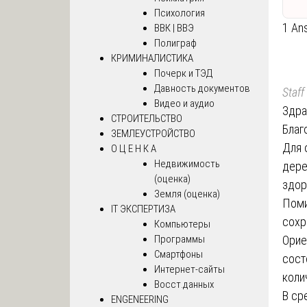
Психология
1 An
ВВК | ВВЭ
Полиграф
КРИМИНАЛИСТИКА
Почерк и ТЭД
Давность документов
Staff
Видео и аудио
Здра
СТРОИТЕЛЬСТВО
Благ
ЗЕМЛЕУСТРОЙСТВО
Для 
О Ц Е Н К А
Недвижимость
дере
(оценка)
здор
Земля (оценка)
Поми
IT ЭКСПЕРТИЗА
сохр
Компьютеры
Программы
Орие
Смартфоны
сост
Интернет-сайты
коли
Восст.данных
В ср
ENGENEERING