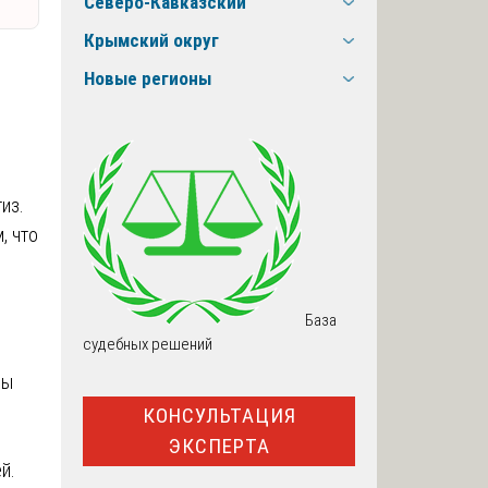
Северо-Кавказский
Крымский округ
Новые регионы
из.
, что
База
судебных решений
зы
КОНСУЛЬТАЦИЯ
ЭКСПЕРТА
й.