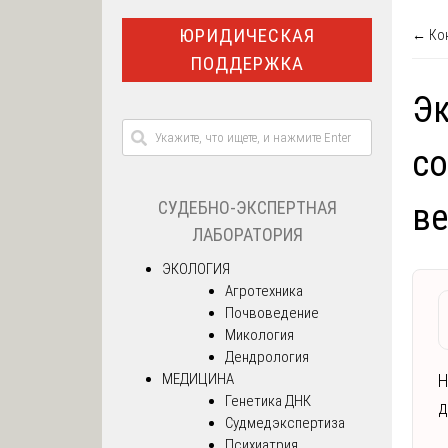
ЮРИДИЧЕСКАЯ
← Кон
ПОДДЕРЖКА
Эк
со
СУДЕБНО-ЭКСПЕРТНАЯ
ве
ЛАБОРАТОРИЯ
ЭКОЛОГИЯ
Агротехника
Почвоведение
Микология
Дендрология
МЕДИЦИНА
Н
Генетика ДНК
д
Судмедэкспертиза
Психиатрия