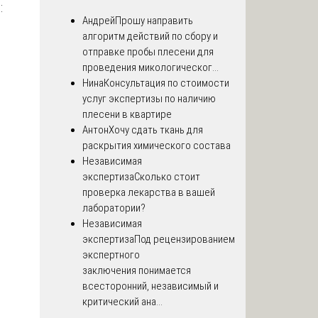
:
Андрей
Прошу направить
алгоритм действий по сбору и
отправке пробы плесени для
проведения микологическог...
Нина
Консультация по стоимости
услуг экспертизы по наличию
плесени в квартире
Антон
Хочу сдать ткань для
раскрытия химического состава
Независимая
экспертиза
Сколько стоит
проверка лекарства в вашей
лаборатории?
Независимая
экспертиза
Под рецензированием
экспертного
заключения понимается
всесторонний, независимый и
критический ана...