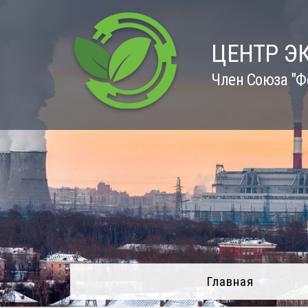
Skip
to
content
ЦЕНТР Э
Член Союза "Ф
Главная