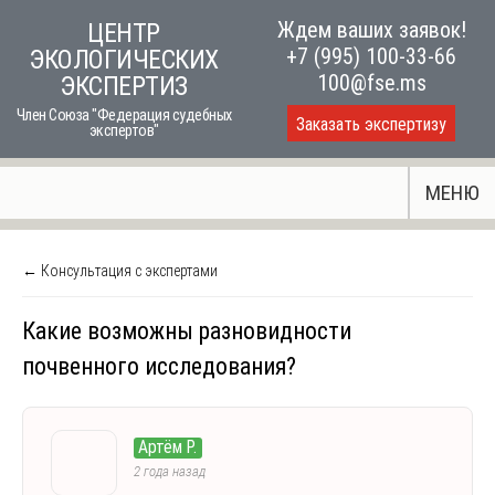
Skip
Ждем ваших заявок!
ЦЕНТР
to
+7 (995) 100-33-66
ЭКОЛОГИЧЕСКИХ
content
100@fse.ms
ЭКСПЕРТИЗ
Член Союза "Федерация судебных
Заказать экспертизу
экспертов"
МЕНЮ
← Консультация с экспертами
Какие возможны разновидности
почвенного исследования?
Артём Р.
2 года назад