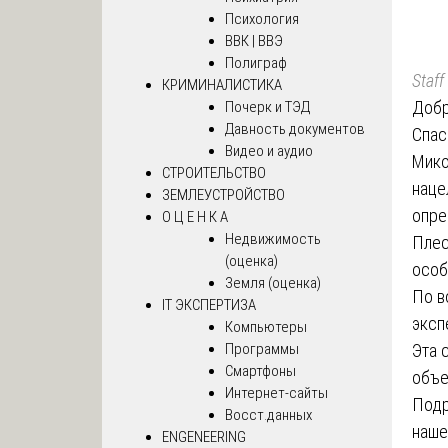
Психология
ВВК | ВВЭ
Полиграф
Staff
КРИМИНАЛИСТИКА
Добр
Почерк и ТЭД
Давность документов
Спас
Видео и аудио
Мико
СТРОИТЕЛЬСТВО
наце
ЗЕМЛЕУСТРОЙСТВО
опре
О Ц Е Н К А
Недвижимость
Плес
(оценка)
особ
Земля (оценка)
По в
IT ЭКСПЕРТИЗА
эксп
Компьютеры
Программы
Эта 
Смартфоны
объе
Интернет-сайты
Подр
Восст.данных
наше
ENGENEERING