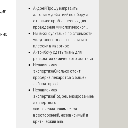
Андрей
Прошу направить
ции
алгоритм действий по сбору и
отправке пробы плесени для
х
проведения микологическог...
Нина
Консультация по стоимости
ание
услуг экспертизы по наличию
плесени в квартире
Антон
Хочу сдать ткань для
раскрытия химического состава
Независимая
экспертиза
Сколько стоит
проверка лекарства в вашей
лаборатории?
Независимая
экспертиза
Под рецензированием
экспертного
заключения понимается
всесторонний, независимый и
критический ана...