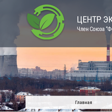
Skip
to
content
ЦЕНТР Э
Член Союза "Ф
Главная