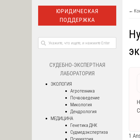
ЮРИДИЧЕСКАЯ
← Кон
ПОДДЕРЖКА
Н
эк
СУДЕБНО-ЭКСПЕРТНАЯ
ЛАБОРАТОРИЯ
ЭКОЛОГИЯ
Агротехника
Почвоведение
Н
Микология
С
Дендрология
МЕДИЦИНА
Генетика ДНК
Судмедэкспертиза
1 An
Психиатрия