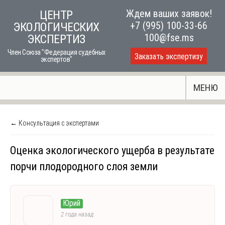
Skip
Ждем ваших заявок!
ЦЕНТР
to
+7 (995) 100-33-66
ЭКОЛОГИЧЕСКИХ
content
100@fse.ms
ЭКСПЕРТИЗ
Член Союза "Федерация судебных
Заказать экспертизу
экспертов"
МЕНЮ
← Консультация с экспертами
Оценка экологического ущерба в результате
порчи плодородного слоя земли
Юрий
2 года назад