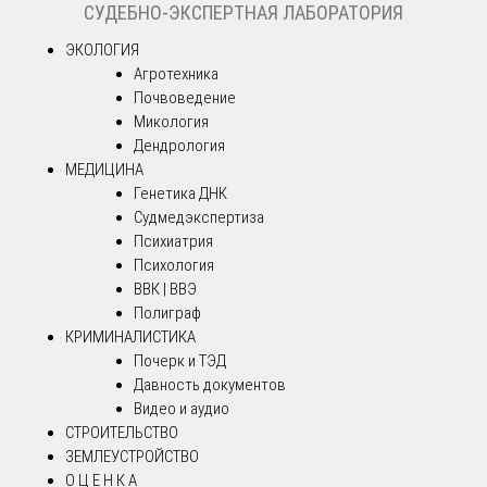
СУДЕБНО-ЭКСПЕРТНАЯ ЛАБОРАТОРИЯ
ЭКОЛОГИЯ
Агротехника
Почвоведение
Микология
Дендрология
МЕДИЦИНА
Генетика ДНК
Судмедэкспертиза
Психиатрия
Психология
ВВК | ВВЭ
Полиграф
КРИМИНАЛИСТИКА
Почерк и ТЭД
Давность документов
Видео и аудио
СТРОИТЕЛЬСТВО
ЗЕМЛЕУСТРОЙСТВО
О Ц Е Н К А