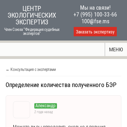
Skip
Мы на связи!
ЦЕНТР
to
+7 (995) 100-33-66
ЭКОЛОГИЧЕСКИХ
content
100@fse.ms
ЭКСПЕРТИЗ
Член Союза "Федерация судебных
Заказать экспертизу
экспертов"
МЕНЮ
← Консультация с экспертами
Определение количества полученного БЭР
Александр
2 года назад
Можете ли вы определить сколько я получил