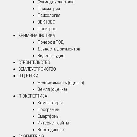
Судмедэкспертиза
Психиатрия
Психология
ВВК | ВВЭ
Полиграф
КРИМИНАЛИСТИКА
Почерк и ТЭД
Давность документов
Видео и аудио
СТРОИТЕЛЬСТВО
ЗЕМЛЕУСТРОЙСТВО
О Ц Е Н К А
Недвижимость (оценка)
Земля (оценка)
IT ЭКСПЕРТИЗА
Компьютеры
Программы
Смартфоны
Интернет-сайты
Восст.данных
ENGENEERING