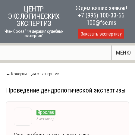
Skip
Ждем ваших заявок!
ЦЕНТР
to
+7 (995) 100-33-66
ЭКОЛОГИЧЕСКИХ
content
100@fse.ms
ЭКСПЕРТИЗ
Член Союза "Федерация судебных
Заказать экспертизу
экспертов"
МЕНЮ
← Консультация с экспертами
Проведение дендрологической экспертизы
Ярослав
6 лет назад
Сколько будет стоить проведение