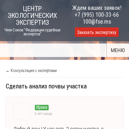
Skip
Ждем ваших заявок!
ЦЕНТР
to
+7 (995) 100-33-66
ЭКОЛОГИЧЕСКИХ
content
100@fse.ms
ЭКСПЕРТИЗ
Член Союза "Федерация судебных
Заказать экспертизу
экспертов"
МЕНЮ
← Консультация с экспертами
Сделать анализ почвы участка
Ирина
6 лет назад
Добрый день! У нас есть 2 сотки участка, с