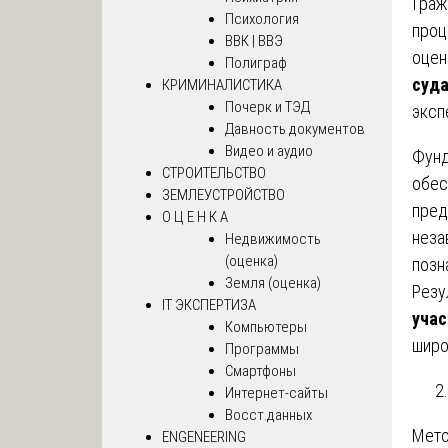
Граж
Психология
проц
ВВК | ВВЭ
оцен
Полиграф
суд
КРИМИНАЛИСТИКА
Почерк и ТЭД
эксп
Давность документов
Видео и аудио
Фунд
СТРОИТЕЛЬСТВО
обес
ЗЕМЛЕУСТРОЙСТВО
пред
О Ц Е Н К А
неза
Недвижимость
(оценка)
позн
Земля (оценка)
Резу
IT ЭКСПЕРТИЗА
учас
Компьютеры
широ
Программы
Смартфоны
Интернет-сайты
Восст.данных
Мето
ENGENEERING