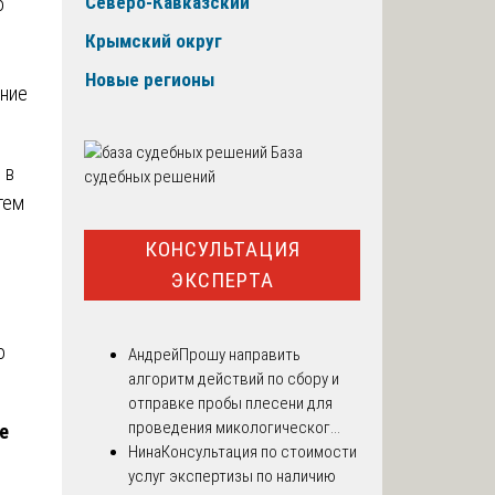
Северо-Кавказский
о
Крымский округ
Новые регионы
ение
База
 в
судебных решений
тем
КОНСУЛЬТАЦИЯ
ЭКСПЕРТА
о
Андрей
Прошу направить
алгоритм действий по сбору и
отправке пробы плесени для
проведения микологическог...
е
Нина
Консультация по стоимости
услуг экспертизы по наличию