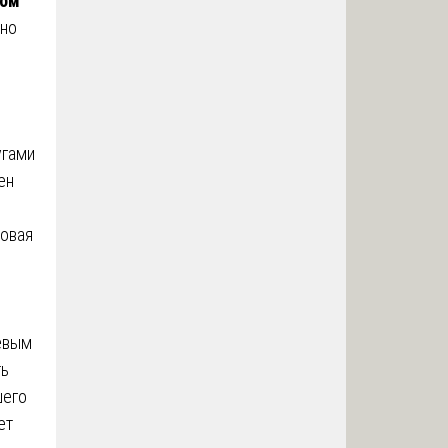
ком
нно
угами
ен
Новая
чевым
ть
шего
ет