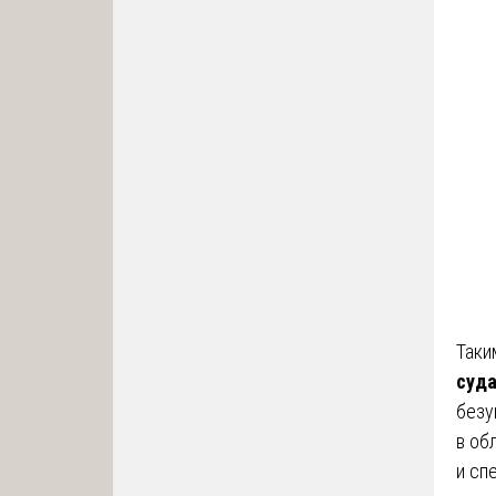
Таки
суд
безу
в об
и сп