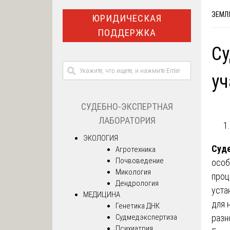
ЗЕМЛЯ
ЮРИДИЧЕСКАЯ
ПОДДЕРЖКА
Су
уч
СУДЕБНО-ЭКСПЕРТНАЯ
ЛАБОРАТОРИЯ
ЭКОЛОГИЯ
Суде
Агротехника
Почвоведение
особ
Микология
проц
Дендрология
уста
МЕДИЦИНА
для 
Генетика ДНК
Судмедэкспертиза
разн
Психиатрия