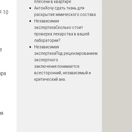
плесени в квартире
Антон
Хочу сдать ткань для
№ 10
раскрытия химического состава
Независимая
экспертиза
Сколько стоит
проверка лекарства в вашей
лаборатории?
Независимая
е
экспертиза
Под рецензированием
экспертного
заключения понимается
всесторонний, независимый и
ора
критический ана...
ия