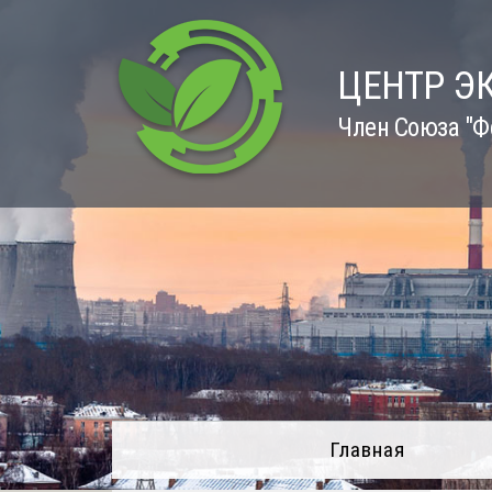
Skip
to
content
ЦЕНТР Э
Член Союза "Ф
Главная