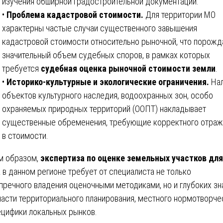
изучения обширной градостроительной документации.
•
Проблема кадастровой стоимости.
Для территории МО
характерны частые случаи существенного завышения
кадастровой стоимости относительно рыночной, что порожд
значительный объем судебных споров, в рамках которых
требуется
судебная оценка рыночной стоимости земли
.
•
Историко-культурные и экологические ограничения.
Нал
объектов культурного наследия, водоохранных зон, особо
охраняемых природных территорий (ООПТ) накладывает
существенные обременения, требующие корректного отраж
в стоимости.
м образом,
экспертиза по оценке земельных участков для
а
в данном регионе требует от специалиста не только
пречного владения оценочными методиками, но и глубоких зн
ласти территориального планирования, местного нормотворче
ецифики локальных рынков.