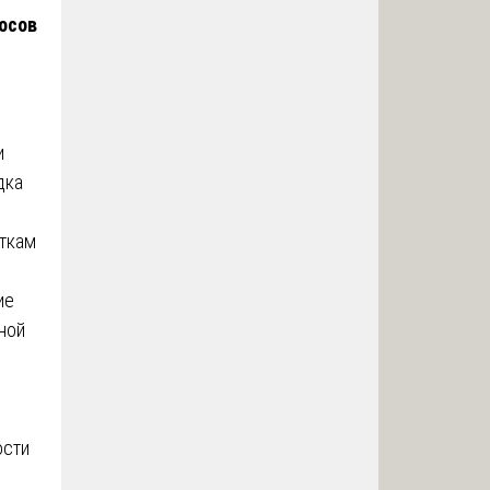
осов
и
дка
сткам
ие
ной
ости