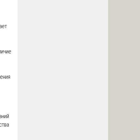
ает
ичие
ения
аний
ства