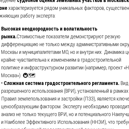
ведение
судебной оценки земельных участков в Московс
оне
характеризуется рядом уникальных факторов, существе
жняющих работу эксперта:
Высокая неоднородность и волатильность
рынка.
Стоимостные показатели демонстрируют резкую
дифференциацию не только между административными окр
Москвы и муниципалитетами МО, но и внутри них. Динамика ц
крайне чувствительна к изменениям в градостроительной
политике и инфраструктурном развитии (например, проект «
Москва»). 🚇🗺️
•
Сложная система градостроительного регламента.
Вид
разрешенного использования (ВРИ), установленный в рамках
Правил землепользования и застройки (ПЗЗ), является клю
ценообразующим фактором. Эксперту необходимо проводи
анализ не только текущего ВРИ, но и потенциального Наилуч
и Наиболее Эффективного Использования (ННЭИ), что требу