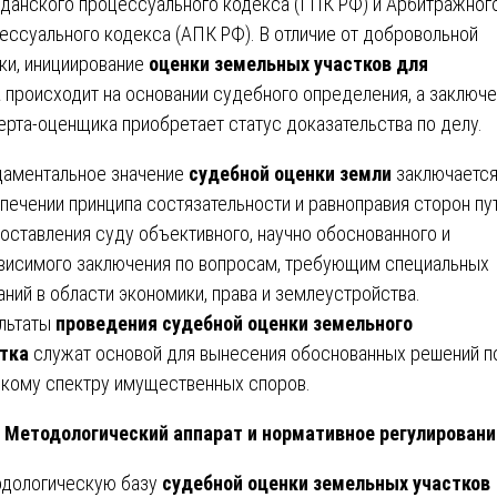
данского процессуального кодекса (ГПК РФ) и Арбитражног
ессуального кодекса (АПК РФ). В отличие от добровольной
ки, инициирование
оценки земельных участков для
а
происходит на основании судебного определения, а заключ
ерта-оценщика приобретает статус доказательства по делу.
аментальное значение
судебной оценки земли
заключается
печении принципа состязательности и равноправия сторон пу
оставления суду объективного, научно обоснованного и
висимого заключения по вопросам, требующим специальных
аний в области экономики, права и землеустройства.
льтаты
проведения судебной оценки земельного
тка
служат основой для вынесения обоснованных решений п
кому спектру имущественных споров.
Методологический аппарат и нормативное регулировани
дологическую базу
судебной оценки земельных участков