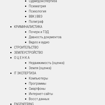
Судмедэкспертиза
Психиатрия
Психология
ВВК | ВВЭ
Полиграф
КРИМИНАЛИСТИКА
Почерк и ТЭД
Давность документов
Видео и аудио
СТРОИТЕЛЬСТВО
ЗЕМЛЕУСТРОЙСТВО
О Ц Е Н К А
Недвижимость (оценка)
Земля (оценка)
IT ЭКСПЕРТИЗА
Компьютеры
Программы
Смартфоны
Интернет-сайты
Восст.данных
ENGENEERING